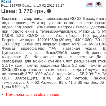
Крым
Код: 268759
Создано: 13-02-2015 13:27
Цена: 1 770 грн. ₴
Компактная спортивная видеокамера RD-32 II находится 
водонепроницаемом корпусе, что позволяет вести съемк
видео под водой. Изменение настроек камеры доступн
при подключении к телевизору/дисплею. Матрица: 5 M
CMOS 1/2.5 CMOS sensor Угол обзора: 120 градусо
Разрешение видео: 1920*1080p (30 к/с), 1440*1080p (30 к/с)
1280*720p (30/60 к/с) Формат видео: MPEG-4 AVC/H.26
Формат видеофайла: *.AVI Лазерная указка: Д
Циклическая запись: Выкл./2/5/15 минут Встроенны
микрофон: Да Наложение даты и времени: Да 
светодиода для ночной съемки Слот расширения micr
SD/TF карт памяти: поддержка Micro SD карт памяти д
32Gb (SD карта памяти в комплект не входит) Аккумулято
встроенный: 3.7V 1000 мАч Интерфейсы: USB 2.0/HDMI/A
OUT Влагозащита: IPX8, до 20 метров. Рабоча
температура: 0 ~ 60 Размеры: 91 х 41 х 36 мм Вес: 86 г
Цена 5400 руб.
Пожаловаться на объявление