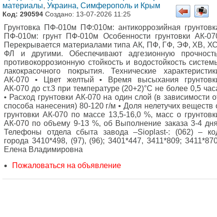
материалы
,
Украина, Симферополь и Крым
Код: 290594
Создано: 13-07-2026 11:25
Грунтовка ПФ-010м ПФ:010м: антикоррозийная грунтовк
ПФ-010м: грунт ПФ-010м Особенности грунтовки АК-07
Перекрывается материалами типа АК, ПФ, ГФ, ЭФ, ХВ, ХС
ФЛ и другими. Обеспечивают адгезионную прочность
противокоррозионную стойкость и водостойкость систем
лакокрасочного покрытия. Технические характеристик
АК-070 • Цвет желтый • Время высыхания грунтовк
АК-070 до ст.3 при температуре (20+2)°С не более 0,5 час
• Расход грунтовки АК-070 на один слой (в зависимости о
способа нанесения) 80-120 г/м • Доля нелетучих веществ 
грунтовки АК-070 по массе 13,5-16,0 %, масс o грунтовк
АК-070 по объему 9-13 %, об Выполнение заказа 3-4 дня
Телефоны отдела сбыта завода –Sioplast-: (062) – ко
города 3410*498, (97), (96); 3401*447, 3411*809; 3411*870
Елена Владимировна
Пожаловаться на объявление