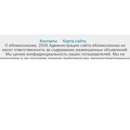
Контакты
Карта сайта
© еКомиссионка, 2026 Администрация сайта еКомиссионка не
несет ответственность за содержание размещенных объявлений.
Мы ценим конфиденциальность наших пользователей. Мы не
передаем и не продаем личную информацию зарегистрированных
пользователей еКомиссионка третьм лицам. Мы не отвечаем за
правила конфиденциальности сайтов на которые ссылается
еКомиссионка. На некоторых страницах нашего сайта
представлена реклама Google Adsense Advertising Network. Чтобы
узнать подробней о правилах конфиденциальности Google
нажмите тут
.
Детали объявления Продам: Грунтовка ПФ-010м ПФ:010м:
антикоррозийная грунтовка ПФ-010м: грунт ПФ - Купить: Грунтовка
ПФ-010м ПФ:010м: антикоррозийная грунтовка ПФ-010м: грунт ПФ,
Симферополь - Продажа: Лакокрасочные материалы
Симферополь - 290594.
HIT.UA
5
441
834
-ukrainian